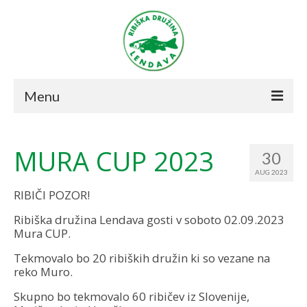
Menu
Novice
MURA CUP 2023
30
O društvu
AUG 2023
Ribolov
RIBIČI POZOR!
Režim 2021
Ribiška družina Lendava gosti v soboto 02.09.2023
Mura CUP.
Revirji
Tekmovalo bo 20 ribiških družin ki so vezane na
reko Muro.
Prodajna mesta
Skupno bo tekmovalo 60 ribičev iz Slovenije,
Včlanitev v društvo