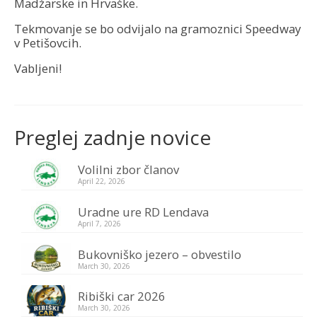
Madžarske in Hrvaške.
Galerija
Tekmovanje se bo odvijalo na gramoznici Speedway
v Petišovcih.
Kontakt
Vabljeni!
Vstop za člane
Preglej zadnje novice
Volilni zbor članov
April 22, 2026
Uradne ure RD Lendava
April 7, 2026
Bukovniško jezero – obvestilo
March 30, 2026
Ribiški car 2026
March 30, 2026