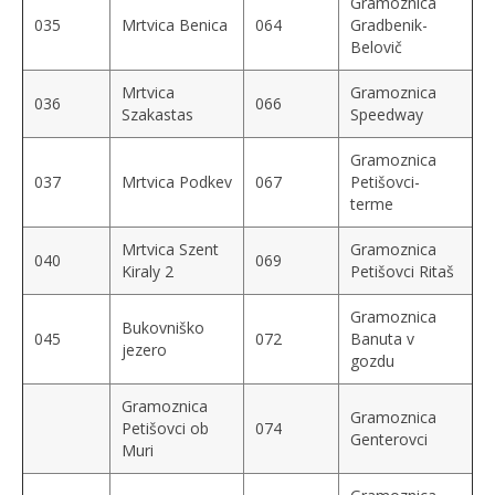
Gramoznica
035
Mrtvica Benica
064
Gradbenik-
Belovič
Mrtvica
Gramoznica
036
066
Szakastas
Speedway
Gramoznica
037
Mrtvica Podkev
067
Petišovci-
terme
Mrtvica Szent
Gramoznica
040
069
Kiraly 2
Petišovci Ritaš
Gramoznica
Bukovniško
045
072
Banuta v
jezero
gozdu
Gramoznica
Gramoznica
Petišovci ob
074
Genterovci
Muri