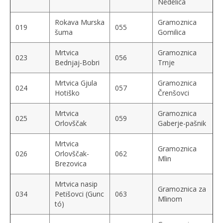
Nedelica
Rokava Murska
Gramoznica
019
055
šuma
Gomilica
Mrtvica
Gramoznica
023
056
Bednjaj-Bobri
Trnje
Mrtvica Gjula
Gramoznica
024
057
Hotiško
Črenšovci
Mrtvica
Gramoznica
025
059
Orlovščak
Gaberje-pašnik
Mrtvica
Gramoznica
026
Orlovščak-
062
Mlin
Brezovica
Mrtvica nasip
Gramoznica za
034
Petišovci (Gunc
063
Mlinom
tó)