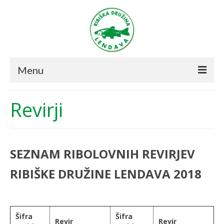
Menu
Novice
Revirji
O društvu
Ribolov
SEZNAM RIBOLOVNIH REVIRJEV
Režim 2021
RIBIŠKE DRUŽINE LENDAVA 2018
Revirji
Prodajna mesta
Šifra
Šifra
Včlanitev v društvo
Revir
Revir