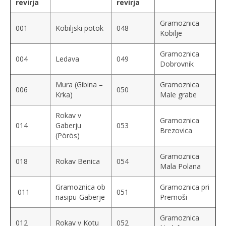
revirja
revirja
Galerija
Gramoznica
001
Kobiljski potok
048
Kobilje
Kontakt
Gramoznica
Vstop za člane
004
Ledava
049
Dobrovnik
Mura (Gibina –
Gramoznica
006
050
Krka)
Male grabe
Rokav v
Gramoznica
014
Gaberju
053
Brezovica
(Pörös)
Gramoznica
018
Rokav Benica
054
Mala Polana
Gramoznica ob
Gramoznica pri
011
051
nasipu-Gaberje
Premoši
Gramoznica
012
Rokav v Kotu
052