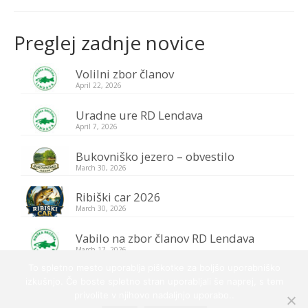
Galerija
Preglej zadnje novice
Kontakt
Volilni zbor članov
Vstop za člane
April 22, 2026
Uradne ure RD Lendava
April 7, 2026
Bukovniško jezero – obvestilo
March 30, 2026
Ribiški car 2026
March 30, 2026
Vabilo na zbor članov RD Lendava
March 17, 2026
To spletno mesto uporablja piškotke za boljšo uporabniško
izkušnjo. Če boste spletno stran uporabljali še naprej, s tem
privolite v njihovo nadaljnjo uporabo..