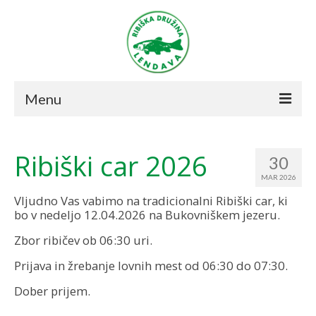
Menu
Novice
Ribiški car 2026
30
O društvu
MAR 2026
Ribolov
Vljudno Vas vabimo na tradicionalni Ribiški car, ki
bo v nedeljo 12.04.2026 na Bukovniškem jezeru.
Režim 2021
Zbor ribičev ob 06:30 uri.
Revirji
Prijava in žrebanje lovnih mest od 06:30 do 07:30.
Prodajna mesta
Dober prijem.
Včlanitev v društvo