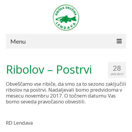
Menu
Novice
Ribolov – Postrvi
28
O društvu
JAN 2017
Ribolov
Obveščamo vse ribiče, da smo za to sezono zaključili
ribolov na postrvi. Nadaljevali bomo predvidoma v
Režim 2021
mesecu novembru 2017. O točnem datumu Vas
bomo seveda pravočasno obvestili.
Revirji
Prodajna mesta
RD Lendava
Včlanitev v društvo