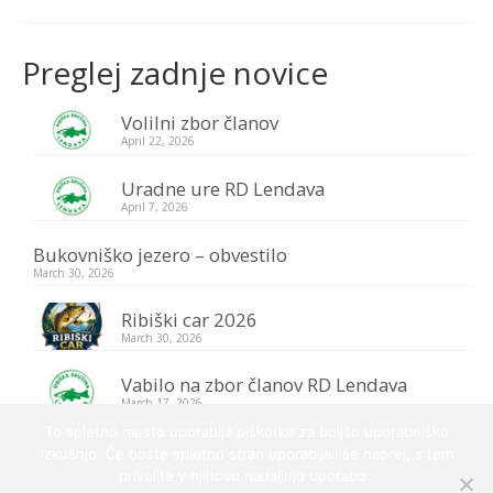
Galerija
Preglej zadnje novice
Kontakt
Volilni zbor članov
Vstop za člane
April 22, 2026
Uradne ure RD Lendava
April 7, 2026
Bukovniško jezero – obvestilo
March 30, 2026
Ribiški car 2026
March 30, 2026
Vabilo na zbor članov RD Lendava
March 17, 2026
To spletno mesto uporablja piškotke za boljšo uporabniško
izkušnjo. Če boste spletno stran uporabljali še naprej, s tem
privolite v njihovo nadaljnjo uporabo..