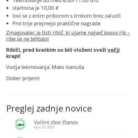
Tekmovanje bo med 8.00-11.00 uro
startnina je 10,00 €
Galerija
lovi se z enim priborom s trnkom brez zalusti
Prvi trije prejmejo praktične nagrade
Kontakt
Zmagovalec je tisti ribič, ki ujame največ kosov rib –
Vstop za člane
ribe se ne tehtajo!
Ribiči, pred kratkim so bili vloženi sveži
večji
krapi!
Vodja tekmovanja: Maks Ivanuša
Dober prijem!
Preglej zadnje novice
Volilni zbor članov
April 22, 2026