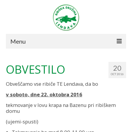
Menu
Novice
OBVESTILO
20
O društvu
OCT 2016
Ribolov
Obveščamo vse ribiče TE Lendava, da bo
Režim 2021
v soboto, dne 22. oktobra 2016
tekmovanje v lovu krapa na Bazenu pri ribiškem
Revirji
domu
Prodajna mesta
(ujemi-spusti)
Včlanitev v društvo